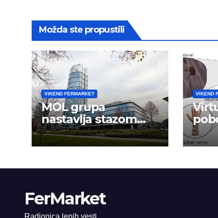
Možda ste propustili
VIKEND FERMARKET
VIKEND 
MOL grupa
Virt
nastavlja stazom
pobo
uspeha
ruk
mož
FerMarket
Radionica lepih vesti