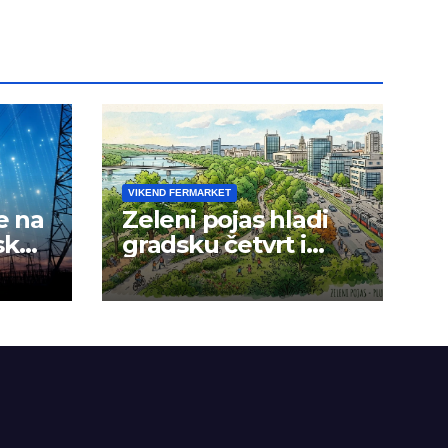
VIKEND FERMARKET
e na
Zeleni pojas hladi
sku
gradsku četvrt i
okolinu