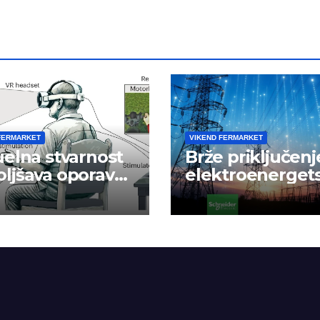
FERMARKET
VIKEND FERMARKET
uelna stvarnost
Brže priključenj
ljšava oporavak
elektroenerget
e nakon
mrežu
danog udara