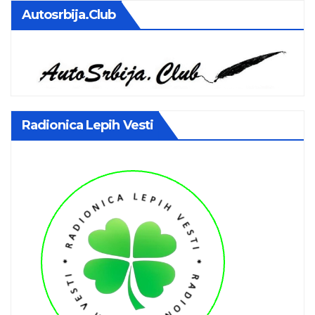
Autosrbija.club
Radionica Lepih Vesti