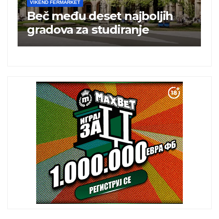
VIKEND FERMARKET
V
Beč među deset najboljih
T
i
gradova za studiranje
t