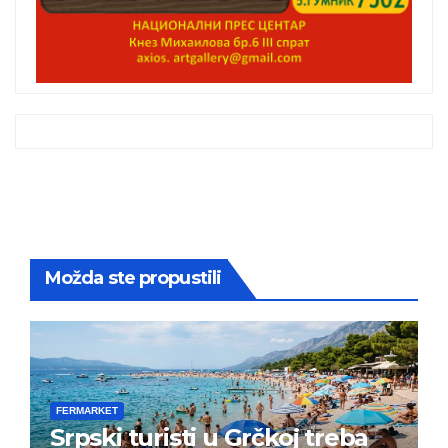
Možda ste propustili
FERMARKET
Srpski turisti u Grčkoj treba