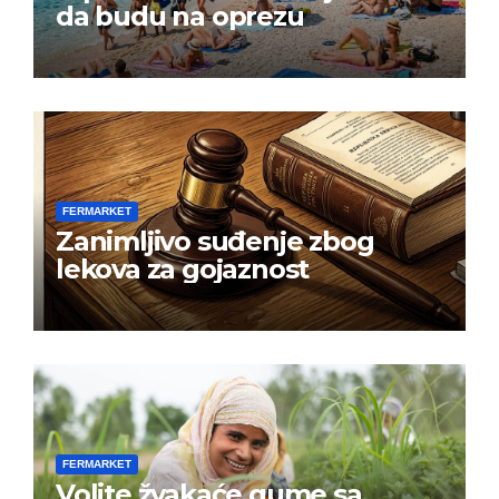
da budu na oprezu
FERMARKET
Zanimljivo suđenje zbog
lekova za gojaznost
FERMARKET
Volite žvakaće gume sa