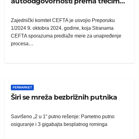
autoodgovornosti prema trećim
licima
Zajednički komitet CEFTA je usvojio Preporuku
1/2024 9. oktobra 2024. godine, koja Stranama
CEFTA sporazuma predlaže mere za unapređenje
procesa…
FERMARKET
Širi se mreža bezbrižnih putnika
Savršeno „2 u 1“ putno rešenje: Pametno putno
osiguranje i 3 gigabajta besplatnog rominga