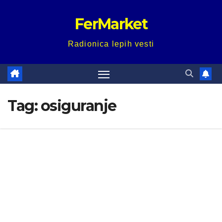
Skip
FerMarket
to
content
Radionica lepih vesti
Tag:
osiguranje