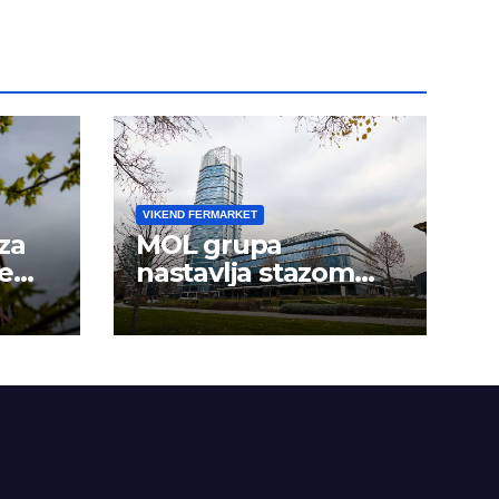
VIKEND FERMARKET
za
MOL grupa
e
nastavlja stazom
uspeha