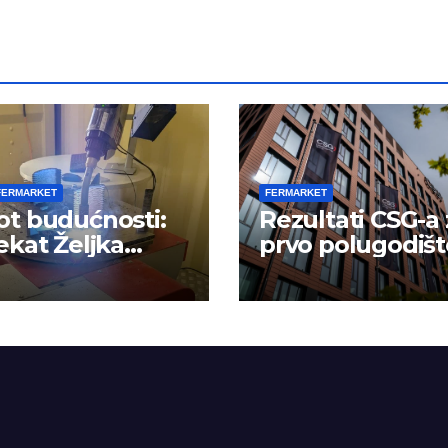
FERMARKET
FERMARKET
t budućnosti:
Rezultati CSG-a 
ekat Željka
prvo polugodišt
ća
2026.