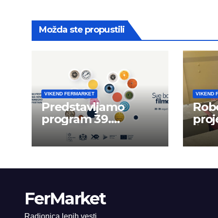
Možda ste propustili
VIKEND FERMARKET
VIKEND 
Predstavljamo
Robo
program 39.
proj
Filmskog festivala u
Šari
Herceg Novom
FerMarket
Radionica lepih vesti