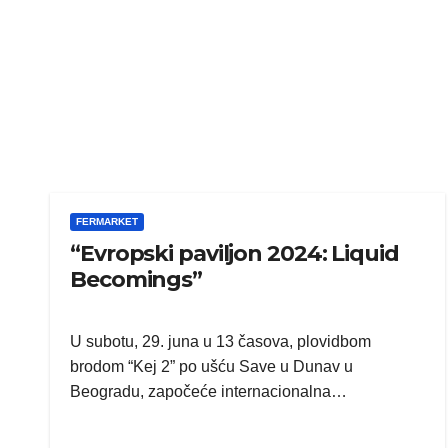
FERMARKET
“Evropski paviljon 2024: Liquid
Becomings”
U subotu, 29. juna u 13 časova, plovidbom
brodom “Kej 2” po ušću Save u Dunav u
Beogradu, započeće internacionalna…