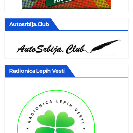
Autosrbija.club
Radionica Lepih Vesti