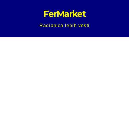
Skip
FerMarket
to
content
Radionica lepih vesti