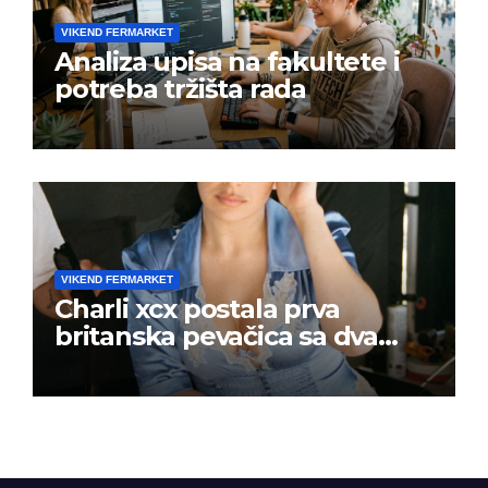
VIKEND FERMARKET
Analiza upisa na fakultete i
potreba tržišta rada
VIKEND FERMARKET
Charli xcx postala prva
britanska pevačica sa dva
albuma na prvom mestu u
istoj kalendarskoj godini