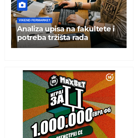
VIKEND FERMARKET
V
Analiza upisa na fakultete i
C
e
potreba tržišta rada
b
a
i