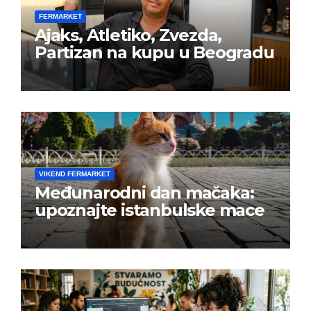
FERMARKET
Ajaks, Atletiko, Zvezda,
Partizan na kupu u Beogradu
VIKEND FERMARKET
Međunarodni dan mačaka:
upoznajte istanbulske mace