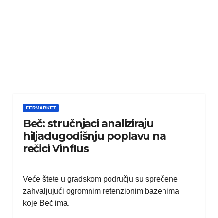
FERMARKET
Beč: stručnjaci analiziraju
hiljadugodišnju poplavu na
rečici Vinflus
Veće štete u gradskom području su sprečene
zahvaljujući ogromnim retenzionim bazenima
koje Beč ima.