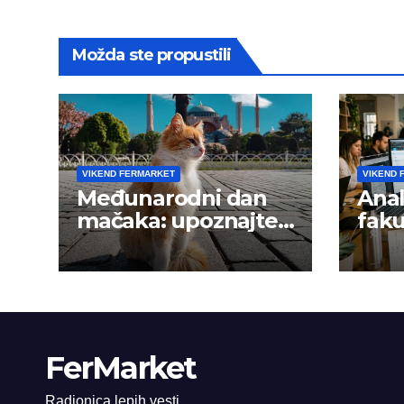
Možda ste propustili
VIKEND FERMARKET
VIKEND 
Međunarodni dan
Anal
mačaka: upoznajte
faku
istanbulske mace
trži
FerMarket
Radionica lepih vesti