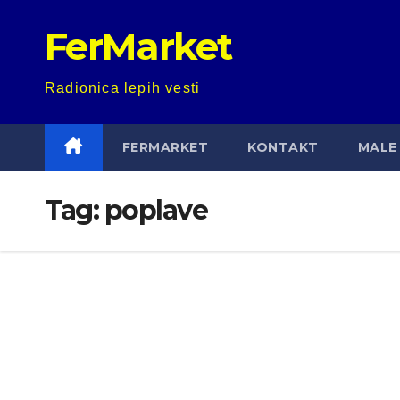
Skip
FerMarket
to
content
Radionica lepih vesti
FERMARKET
KONTAKT
MALE 
Tag:
poplave