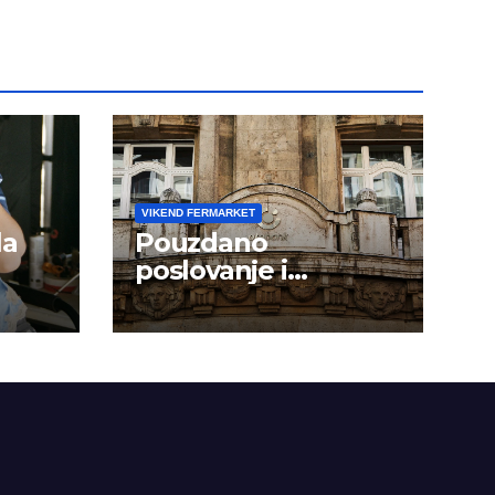
VIKEND FERMARKET
la
Pouzdano
poslovanje i
kontinuitet rasta
om
dini