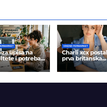
FERMARKET
VIKEND FERMARKET
iza upisa na
Charli xcx posta
ltete i potreba
prva britanska
šta rada
pevačica sa dva
albuma na prv
mestu u istoj
kalendarskoj go