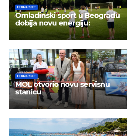
FERMARKET
Omladinski sport u Beogradu
dobija novu energiju:
FERMARKET
MOL otvorio novu servisnu
stanicu