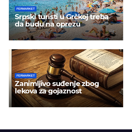
FERMARKET
Srpski turisti u Grčkoj treba
da budu na oprezu
FERMARKET
Zanimljivo suđenje zbog
lekova za gojaznost