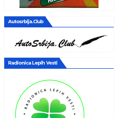
Autosrbija.club
Radionica Lepih Vesti