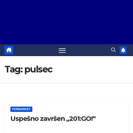
Tag:
pulsec
FERMARKET
Uspešno završen „201:GO!“