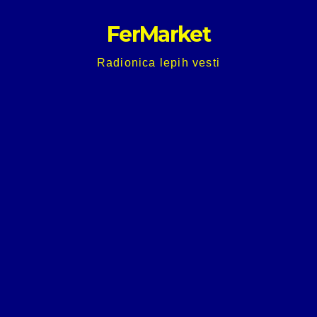
Skip
FerMarket
to
content
Radionica lepih vesti