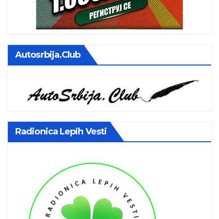
Autosrbija.club
Radionica Lepih Vesti