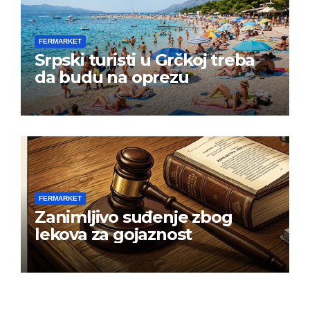
FERMARKET
Srpski turisti u Grčkoj treba
da budu na oprezu
FERMARKET
Zanimljivo suđenje zbog
lekova za gojaznost