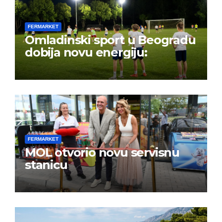
FERMARKET
Omladinski sport u Beogradu
dobija novu energiju:
FERMARKET
MOL otvorio novu servisnu
stanicu