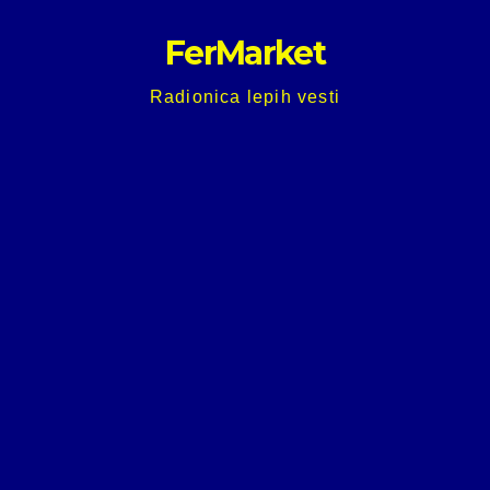
Skip
FerMarket
to
content
Radionica lepih vesti