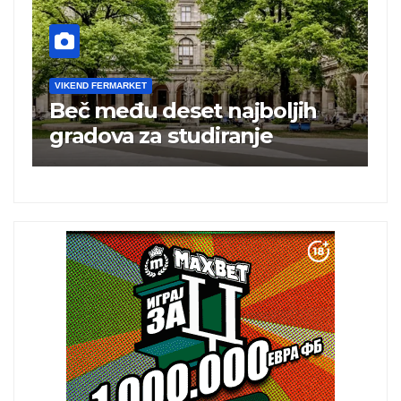
VIKEND FERMARKET
V
Beč među deset najboljih
T
i
gradova za studiranje
t