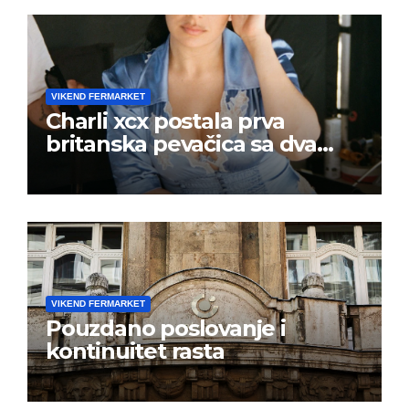
VIKEND FERMARKET
Charli xcx postala prva
britanska pevačica sa dva
albuma na prvom mestu u
istoj kalendarskoj godini
VIKEND FERMARKET
Pouzdano poslovanje i
kontinuitet rasta