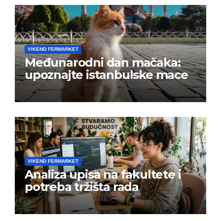
VIKEND FERMARKET
Međunarodni dan mačaka:
upoznajte istanbulske mace
VIKEND FERMARKET
Analiza upisa na fakultete i
potreba tržišta rada