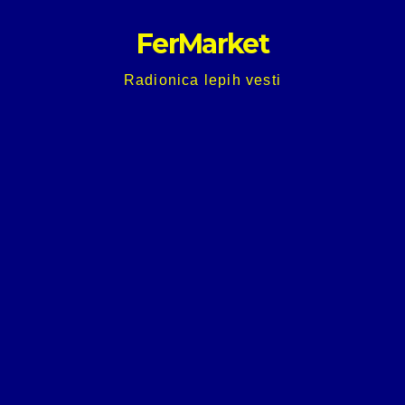
Skip
FerMarket
to
content
Radionica lepih vesti