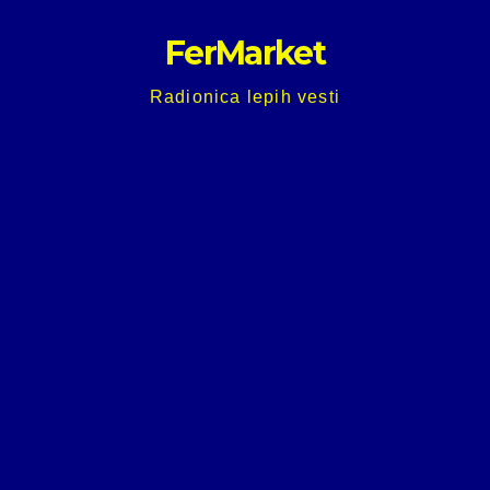
Skip
FerMarket
to
content
Radionica lepih vesti