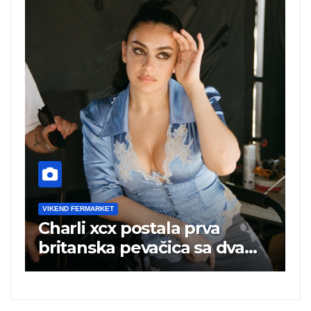
VIKEND FERMARKET
V
Charli xcx postala prva
P
britanska pevačica sa dva
k
albuma na prvom mestu u
istoj kalendarskoj godini