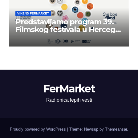
VIKEND FERMARKET
Predstavljamo program 39.
Filmskog festivala u Herceg
Novom
FerMarket
Radionica lepih vesti
Proudly powered by WordPress
|
Theme: Newsup by
Themeansar
.