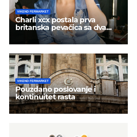
VIKEND FERMARKET
Charli xcx postala prva
britanska pevačica sa dva
albuma na prvom mestu u
istoj kalendarskoj godini
VIKEND FERMARKET
Pouzdano poslovanje i
kontinuitet rasta