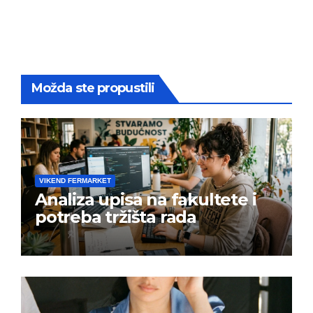
Možda ste propustili
VIKEND FERMARKET
Analiza upisa na fakultete i
potreba tržišta rada