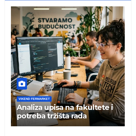
VIKEND FERMARKET
V
Analiza upisa na fakultete i
C
e
potreba tržišta rada
b
a
i