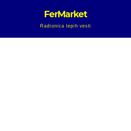
Skip
FerMarket
to
content
Radionica lepih vesti