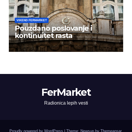
VIKEND FERMARKET
Pouzdano poslovanje i
kontinuitet rasta
FerMarket
Radionica lepih vesti
Proudly powered by WordPress
|
Theme: Newsup by
Themeansar
.