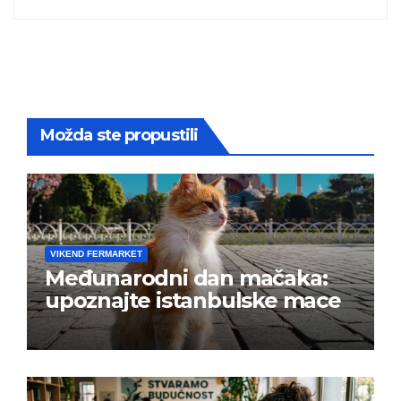
Možda ste propustili
VIKEND FERMARKET
Međunarodni dan mačaka:
upoznajte istanbulske mace