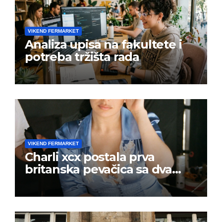
VIKEND FERMARKET
Analiza upisa na fakultete i
potreba tržišta rada
VIKEND FERMARKET
Charli xcx postala prva
britanska pevačica sa dva
albuma na prvom mestu u
istoj kalendarskoj godini