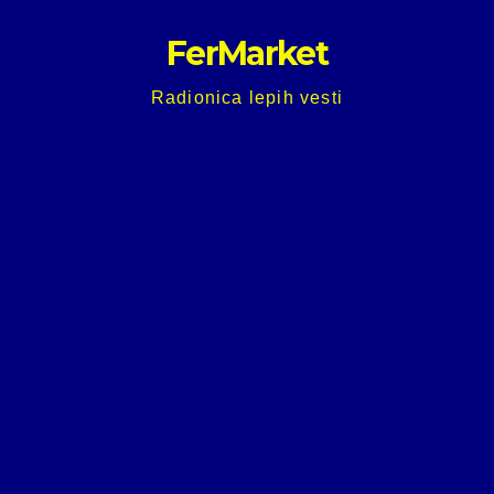
Skip
FerMarket
to
content
Radionica lepih vesti