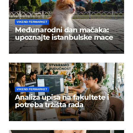
VIKEND FERMARKET
Međunarodni dan mačaka:
upoznajte istanbulske mace
VIKEND FERMARKET
Analiza upisa na fakultete i
potreba tržišta rada