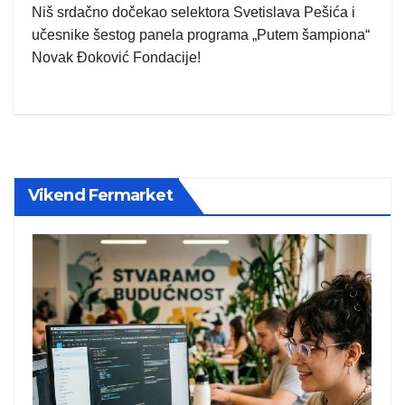
Niš srdačno dočekao selektora Svetislava Pešića i
učesnike šestog panela programa „Putem šampiona“
Novak Đoković Fondacije!
Vikend Fermarket