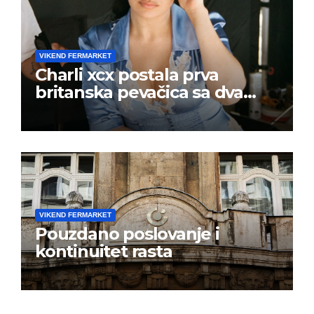
VIKEND FERMARKET
Charli xcx postala prva
britanska pevačica sa dva
albuma na prvom mestu u
istoj kalendarskoj godini
VIKEND FERMARKET
Pouzdano poslovanje i
kontinuitet rasta