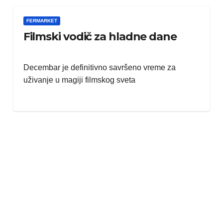
FERMARKET
Filmski vodič za hladne dane
Decembar je definitivno savršeno vreme za
uživanje u magiji filmskog sveta