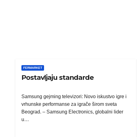
FERMARKET
Postavljaju standarde
Samsung gejming televizori: Novo iskustvo igre i
vrhunske performanse za igrače širom sveta
Beograd. – Samsung Electronics, globalni lider
u…