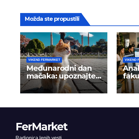
Možda ste propustili
VIKEND FERMARKET
VIKEND 
Međunarodni dan
Anal
mačaka: upoznajte
faku
istanbulske mace
trži
FerMarket
Radionica lepih vesti