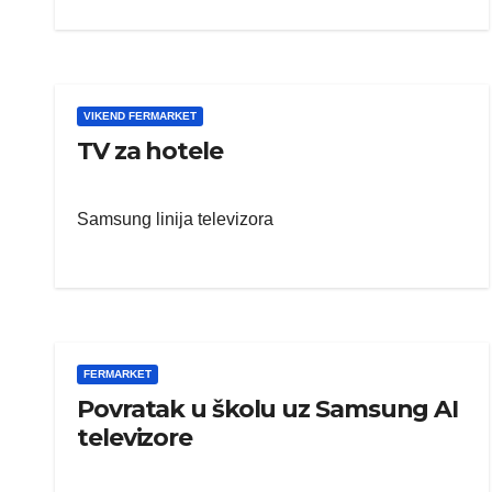
VIKEND FERMARKET
TV za hotele
Samsung linija televizora
FERMARKET
Povratak u školu uz Samsung AI
televizore