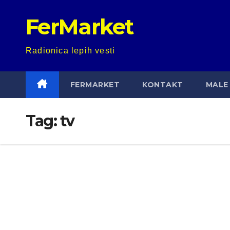
Skip
FerMarket
to
content
Radionica lepih vesti
FERMARKET
KONTAKT
MALE 
Tag:
tv