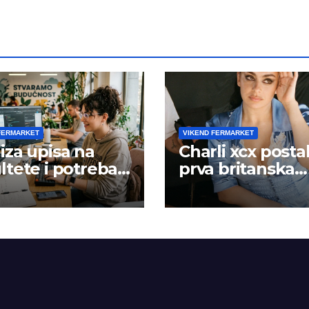
FERMARKET
VIKEND FERMARKET
iza upisa na
Charli xcx posta
ltete i potreba
prva britanska
šta rada
pevačica sa dva
albuma na prv
mestu u istoj
kalendarskoj go