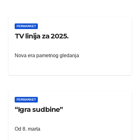
FERMARKET
TV linija za 2025.
VIKEND FERMARKET
Nova era pametnog gledanja
Međunarodni dan
mačaka: upoznajte
istanbulske mace
FERMARKET
“Igra sudbine”
Od 8. marta