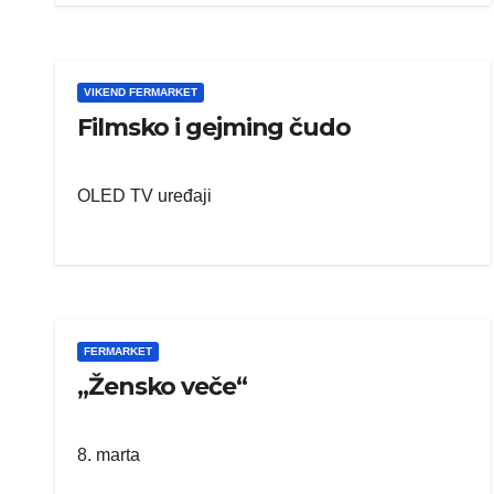
VIKEND FERMARKET
Filmsko i gejming čudo
OLED TV uređaji
FERMARKET
„Žensko veče“
8. marta