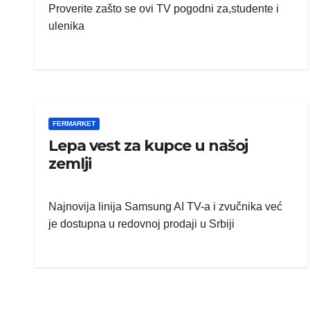
Proverite zašto se ovi TV pogodni za,studente i
ulenika
FERMARKET
Lepa vest za kupce u našoj
zemlji
Najnovija linija Samsung AI TV-a i zvučnika već
je dostupna u redovnoj prodaji u Srbiji