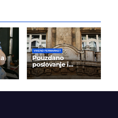
VIKEND FERMARKET
la
Pouzdano
poslovanje i
kontinuitet rasta
om
dini