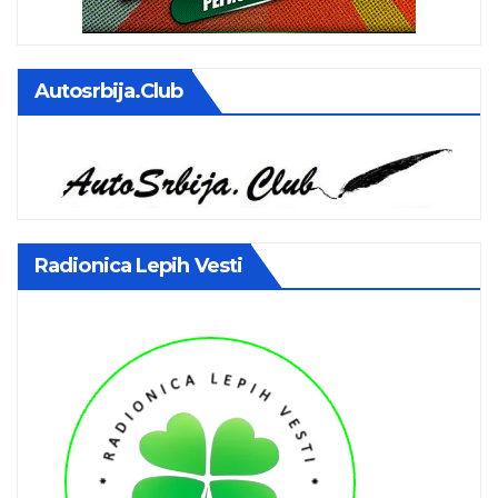
Autosrbija.club
Radionica Lepih Vesti