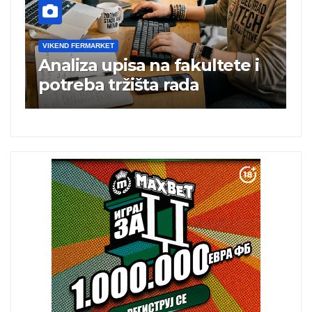
VIKEND FERMARKET
V
Analiza upisa na fakultete i
C
e
potreba tržišta rada
b
a
i