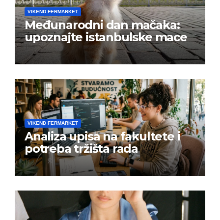
VIKEND FERMARKET
Međunarodni dan mačaka:
upoznajte istanbulske mace
VIKEND FERMARKET
Analiza upisa na fakultete i
potreba tržišta rada