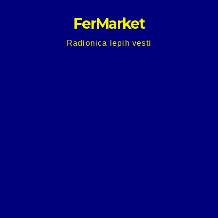
Skip
FerMarket
to
content
Radionica lepih vesti