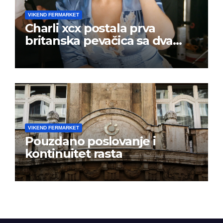
VIKEND FERMARKET
Charli xcx postala prva
britanska pevačica sa dva
albuma na prvom mestu u
istoj kalendarskoj godini
VIKEND FERMARKET
Pouzdano poslovanje i
kontinuitet rasta