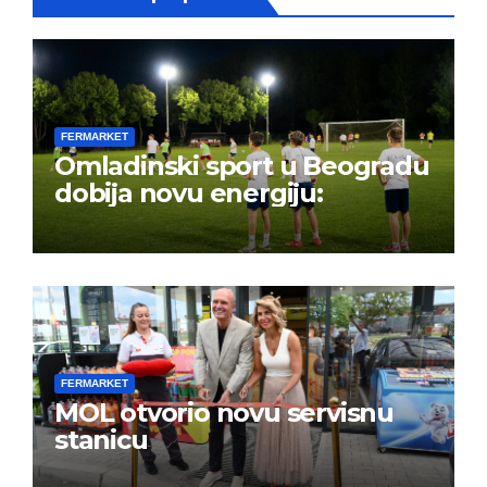
FERMARKET
Omladinski sport u Beogradu
dobija novu energiju:
FERMARKET
MOL otvorio novu servisnu
stanicu