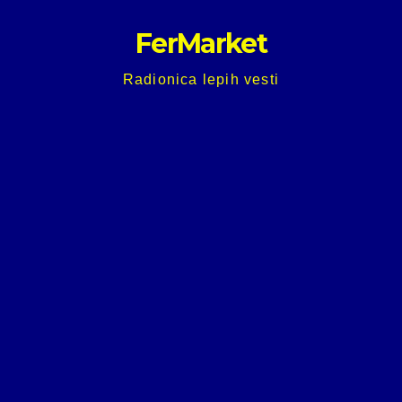
Skip
FerMarket
to
content
Radionica lepih vesti