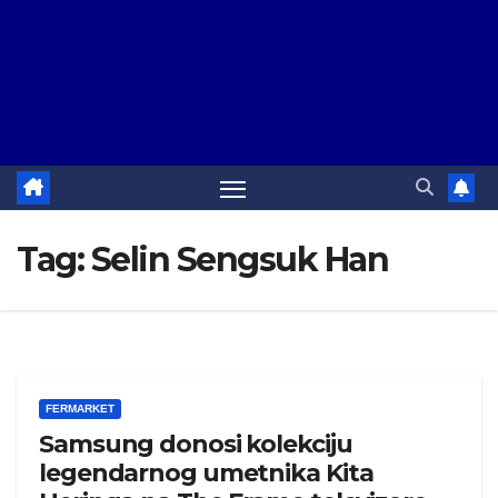
Tag:
Selin Sengsuk Han
FERMARKET
Samsung donosi kolekciju
legendarnog umetnika Kita