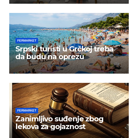
FERMARKET
Srpski turisti u Grčkoj treba
da budu na oprezu
FERMARKET
Zanimljivo suđenje zbog
lekova za gojaznost